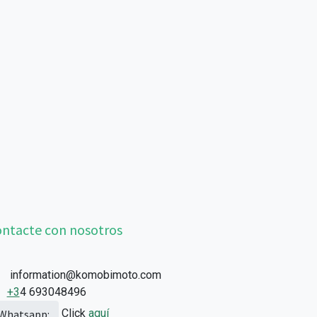
ntacte con nosotros
information@komobimoto.com
+3
4 693048496
Click
aquí
Whatsapp: