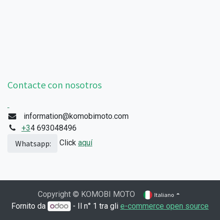
Contacte con nosotros
information@komobimoto.com
+3
4 693048496
Click
aquí
Whatsapp:
Copyright © KOMOBI MOTO
Italiano
Fornito da
- Il n° 1 tra gli
e-commerce open source